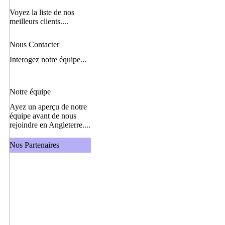
Voyez la liste de nos
meilleurs clients....
Nous Contacter
Interogez notre équipe...
Notre équipe
Ayez un aperçu de notre
équipe avant de nous
rejoindre en Angleterre....
Nos Partenaires