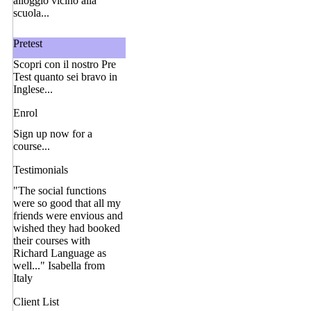
alloggio vicino alla
scuola...
Pretest
Scopri con il nostro Pre
Test quanto sei bravo in
Inglese...
Enrol
Sign up now for a
course...
Testimonials
"The social functions
were so good that all my
friends were envious and
wished they had booked
their courses with
Richard Language as
well..." Isabella from
Italy
Client List