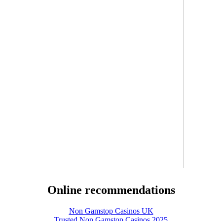
Online recommendations
Non Gamstop Casinos UK
Trusted Non Gamstop Casinos 2025