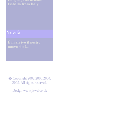
Isabella from Italy
Novità
È in arrivo il nostro
nuovo sito!...
� Copyright 2002,2003,2004,
2005. All rights reserved.
Design
www.jxwd.co.uk