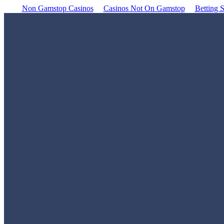
Non Gamstop Casinos
Casinos Not On Gamstop
Betting 